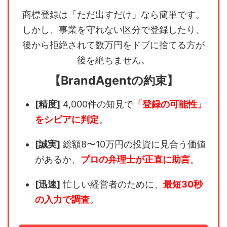
商標登録は「ただ出すだけ」なら簡単です。
しかし、事業を守れない区分で登録したり、
後から拒絶されて数万円をドブに捨てる方が
後を絶ちません。
【BrandAgentの約束】
[精度]
4,000件の知見で
「登録の可能性」
をシビアに判定
。
[誠実]
総額8〜10万円の投資に見合う価値
があるか、
プロの弁理士が正直に助言
。
[迅速]
忙しい経営者のために、
最短30秒
の入力で調査
。