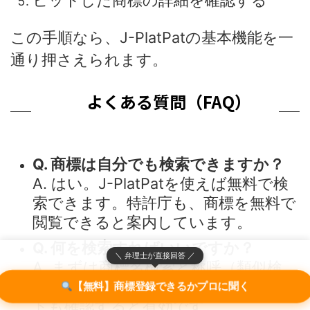
この手順なら、J-PlatPatの基本機能を一
通り押さえられます。
よくある質問（FAQ）
Q. 商標は自分でも検索できますか？
A. はい。J-PlatPatを使えば無料で検
索できます。特許庁も、商標を無料で
閲覧できると案内しています。
Q. 何を検索すればいいですか？
＼ 弁理士が直接回答 ／
A. まずは商標名検索と称呼（類似検
索）です。加えて、区分や類似群コー
【無料】商標登録できるかプロに聞く
ドも確認すると有効です。