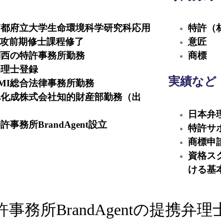
 京都府立大学生命環境科学研究科応用
特許（
攻前期修士課程修了
意匠
 関西の特許事務所勤務
商標
弁理士登録
実績など
TMI総合法律事務所勤務
 旭化成株式会社知的財産部勤務（出
日本弁
許事務所BrandAgent設立
特許サポ
商標申請
資格ス
ける基
許事務所BrandAgentの提携弁理