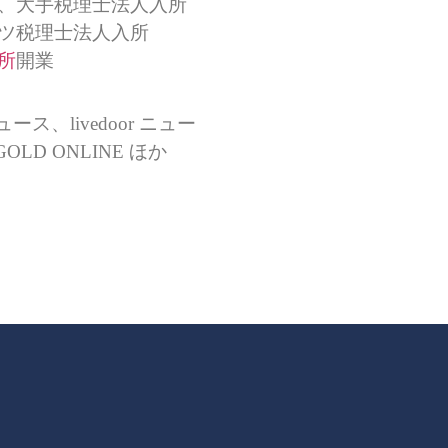
格、大手税理士法人入所
マツ税理士法人入所
所
開業
ース、livedoor ニュー
GOLD ONLINE ほか