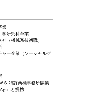
卒業
院工学研究科卒業
タ入社（機械系技術職）
所
ンチャー企業（ソーシャルゲ
所
ＷＳ 特許商標事務所
開業
Agentと提携