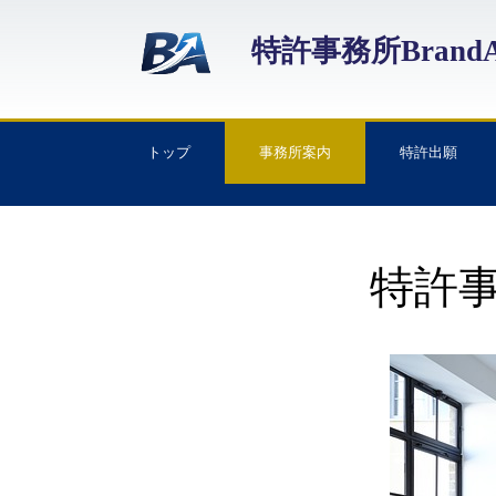
特許事務所BrandA
トップ
事務所案内
特許出願
特許事