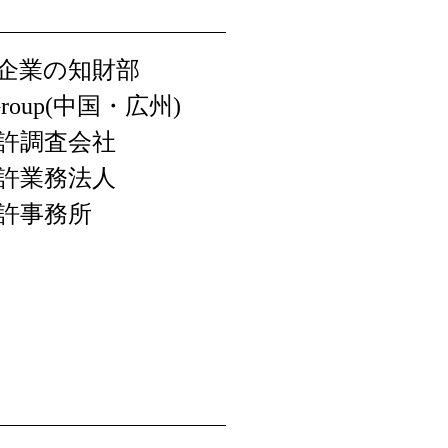
国企業の知財部
P Group(中国・広州)
特許調査会社
特許業務法人
特許事務所