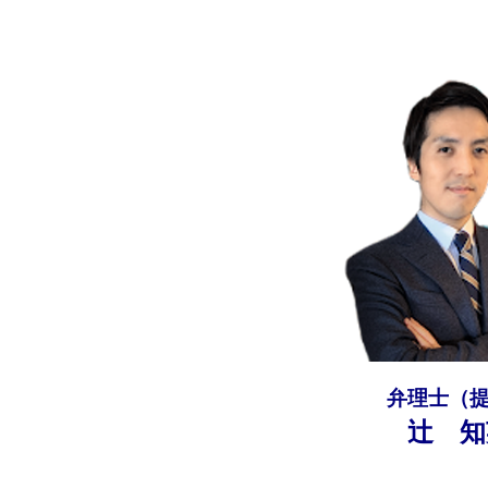
弁理士（
辻 知