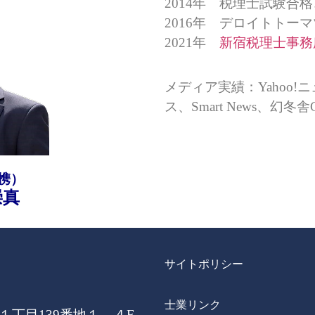
2014年 税理士試験合
2016年 デロイトトー
2021年
新宿税理士事務
メディア実績：Yahoo!ニュ
ス、Smart News、幻冬舎
携）
崇真
サイトポリシー
士業リンク
丁目139番地１ ４F