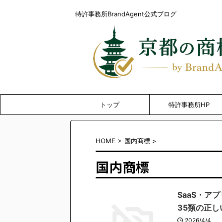
特許事務所BrandAgent公式ブログ
トップ
特許事務所HP
HOME
>
国内商標
>
国内商標
SaaS・ア
35類の正
2026/4/4