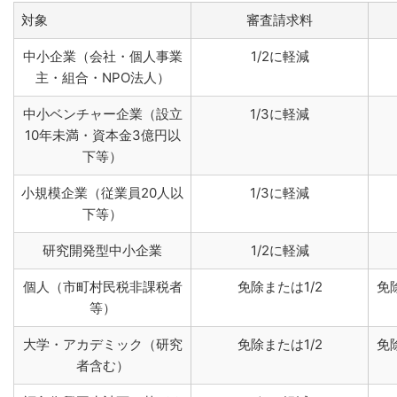
対象
審査請求料
中小企業（会社・個人事業
1/2に軽減
主・組合・NPO法人）
中小ベンチャー企業（設立
1/3に軽減
10年未満・資本金3億円以
下等）
小規模企業（従業員20人以
1/3に軽減
下等）
研究開発型中小企業
1/2に軽減
個人（市町村民税非課税者
免除または1/2
免
等）
大学・アカデミック（研究
免除または1/2
免
者含む）