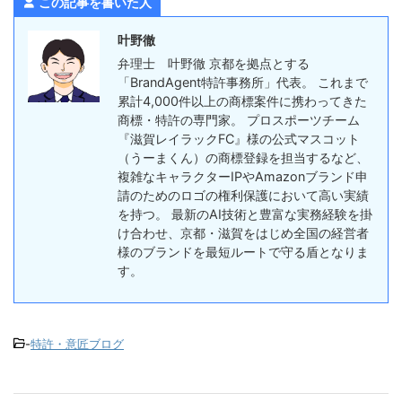
この記事を書いた人
叶野徹
弁理士 叶野徹 京都を拠点とする
「BrandAgent特許事務所」代表。 これまで
累計4,000件以上の商標案件に携わってきた
商標・特許の専門家。 プロスポーツチーム
『滋賀レイラックFC』様の公式マスコット
（うーまくん）の商標登録を担当するなど、
複雑なキャラクターIPやAmazonブランド申
請のためのロゴの権利保護において高い実績
を持つ。 最新のAI技術と豊富な実務経験を掛
け合わせ、京都・滋賀をはじめ全国の経営者
様のブランドを最短ルートで守る盾となりま
す。
-
特許・意匠ブログ