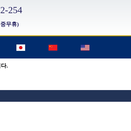
2-254
연중무휴)
다.