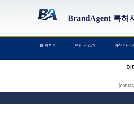
BrandAgent 특
톱 페이지
변리사 소개
갱신 마감 
이
[cont