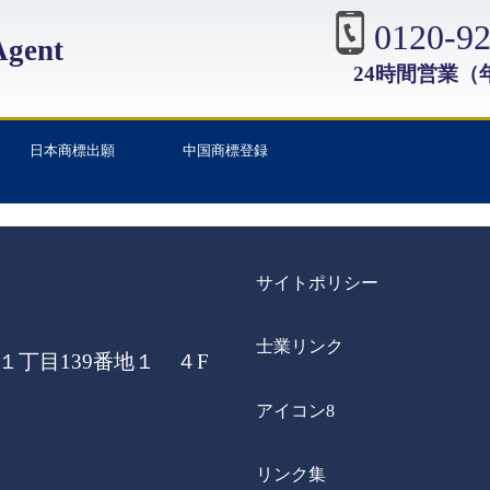
0120-92
gent
24時間営業（
日本商標出願
中国商標登録
サイトポリシー
士業リンク
丁目139番地１ ４F
アイコン8
リンク集