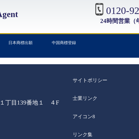
0120-92
gent
24時間営業（
日本商標出願
中国商標登録
サイトポリシー
士業リンク
丁目139番地１ ４F
アイコン8
リンク集