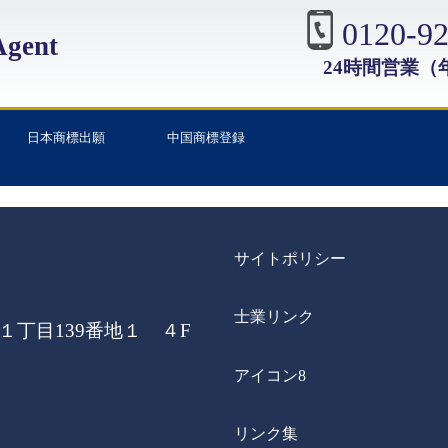
0120-92
gent
24時間営業（
日本商標出願
中国商標登録
サイトポリシー
士業リンク
丁目139番地１ ４F
アイコン8
リンク集