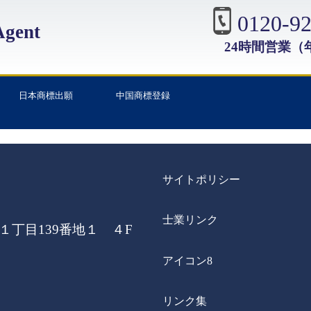
0120-92
gent
24時間営業（
日本商標出願
中国商標登録
サイトポリシー
士業リンク
丁目139番地１ ４F
アイコン8
リンク集