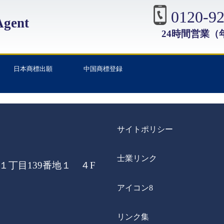
0120-92
gent
24時間営業（
日本商標出願
中国商標登録
サイトポリシー
士業リンク
丁目139番地１ ４F
アイコン8
リンク集