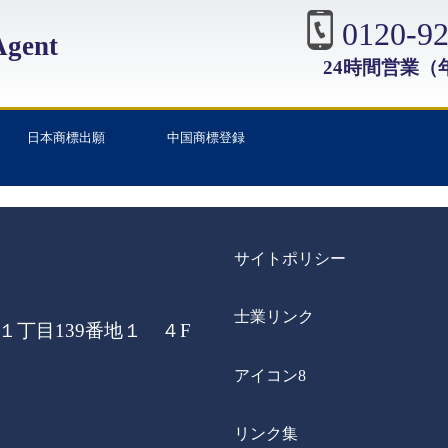
0120-92
gent
24時間営業（
日本商標出願
中国商標登録
サイトポリシー
士業リンク
丁目139番地１ ４F
アイコン8
リンク集