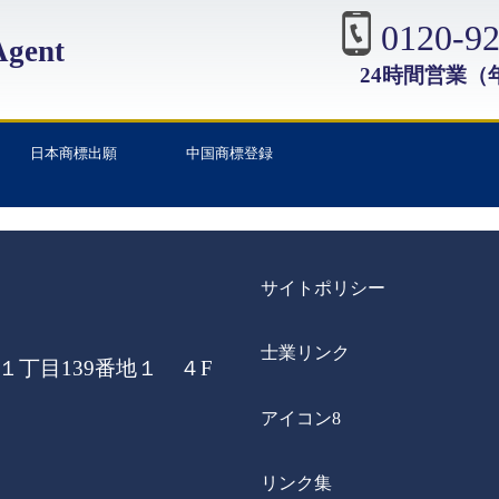
0120-92
gent
24時間営業（
日本商標出願
中国商標登録
サイトポリシー
士業リンク
丁目139番地１ ４F
アイコン8
リンク集