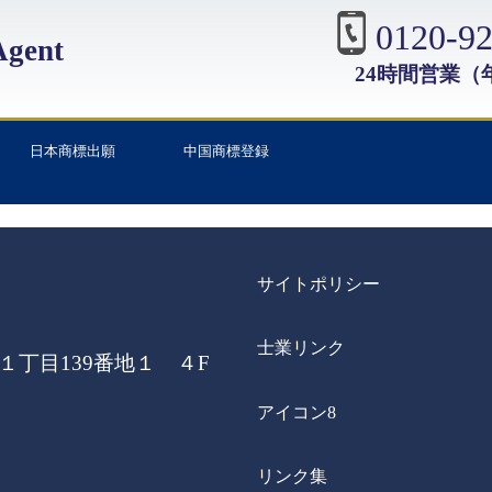
0120-92
gent
24時間営業（
日本商標出願
中国商標登録
サイトポリシー
士業リンク
丁目139番地１ ４F
アイコン8
リンク集