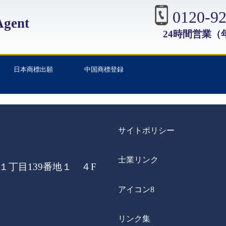
0120-92
gent
24時間営業（
日本商標出願
中国商標登録
サイトポリシー
士業リンク
丁目139番地１ ４F
アイコン8
リンク集